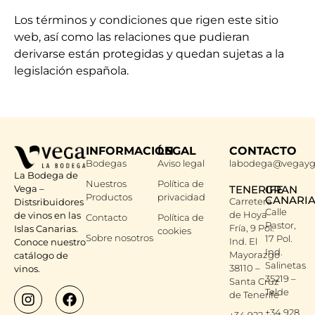
Los términos y condiciones que rigen este sitio
web, así como las relaciones que pudieran
derivarse están protegidas y quedan sujetas a la
legislación española.
INFORMACIÓN
LEGAL
CONTACTO
Bodegas
Aviso legal
labodega@vegayg
La Bodega de
Nuestros
Política de
Vega –
TENERIFE
GRAN
Productos
privacidad
CANARI
Carretera
Distsribuidores
Calle
de Hoya
de vinos en las
Contacto
Política de
Pastor,
Fría, 9 Pol.
Islas Canarias.
cookies
Sobre nosotros
17 Pol.
Ind. El
Conoce nuestro
Ind.
Mayorazgo
catálogo de
Salinetas
38110 –
vinos.
35219 –
Santa Cruz
Telde
de Tenerife
+34 928