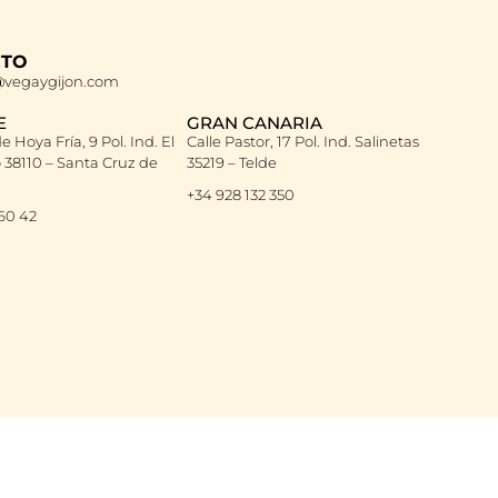
CTO
vegaygijon.com
E
GRAN CANARIA
e Hoya Fría, 9 Pol. Ind. El
Calle Pastor, 17 Pol. Ind. Salinetas
38110 – Santa Cruz de
35219 – Telde
+34 928 132 350
 60 42