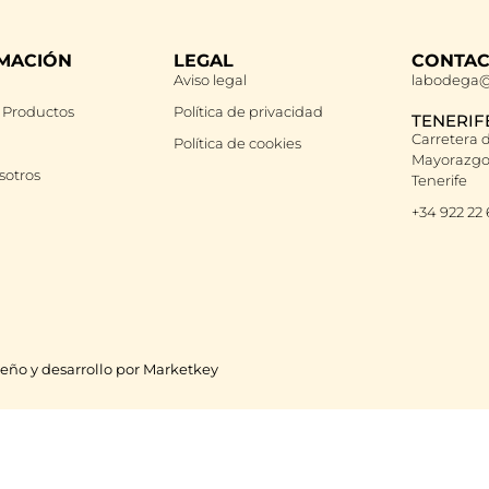
MACIÓN
LEGAL
CONTA
Aviso legal
labodega@
 Productos
Política de privacidad
TENERIF
Carretera d
Política de cookies
Mayorazgo 
sotros
Tenerife
+34 922 22
eño y desarrollo por Marketkey