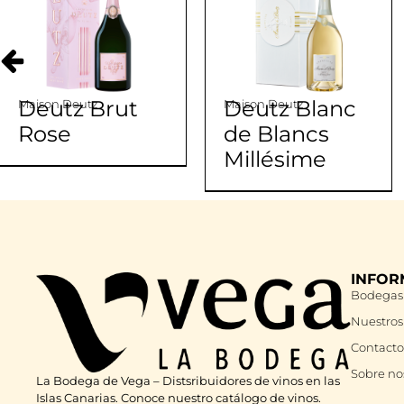
Deutz Brut
Deutz Blanc
Maison Deutz
Maison Deutz
Rose
de Blancs
Millésime
INFOR
Bodegas
Nuestros
Contacto
Sobre no
La Bodega de Vega – Distsribuidores de vinos en las
Islas Canarias. Conoce nuestro catálogo de vinos.