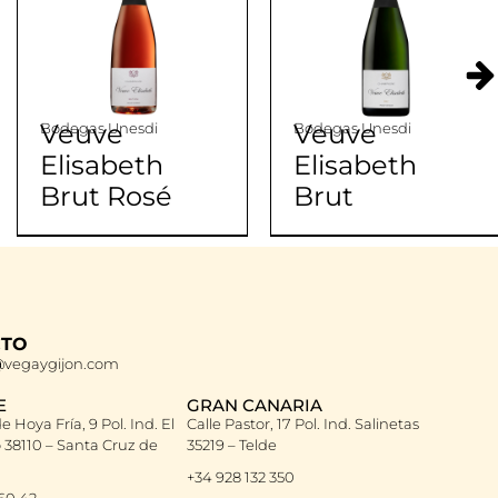
Veuve
Veuve
Bodegas Unesdi
Bodegas Unesdi
Elisabeth
Elisabeth
Brut Rosé
Brut
CTO
vegaygijon.com
E
GRAN CANARIA
e Hoya Fría, 9 Pol. Ind. El
Calle Pastor, 17 Pol. Ind. Salinetas
38110 – Santa Cruz de
35219 – Telde
+34 928 132 350
 60 42