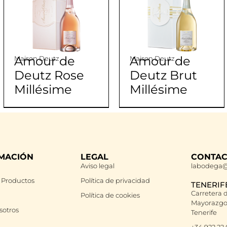
Amour de
Amour de
Maison Deutz
Maison Deutz
Deutz Rose
Deutz Brut
Millésime
Millésime
MACIÓN
LEGAL
CONTA
Aviso legal
labodega@
 Productos
Política de privacidad
TENERIF
Carretera d
Política de cookies
Mayorazgo 
sotros
Tenerife
+34 922 22