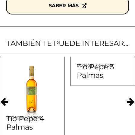
SABER MÁS
TAMBIÉN TE PUEDE INTERESAR...
Tio Pepe 3
Bodegas Tio Pepe
Palmas
Tio Pepe 4
Bodegas Tio Pepe
Palmas