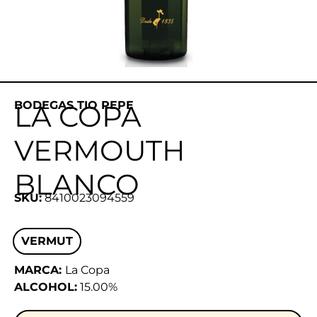
BODEGAS TIO PEPE
LA COPA
VERMOUTH
BLANCO
SKU:
8410023094559
VERMUT
MARCA:
La Copa
ALCOHOL:
15.00%