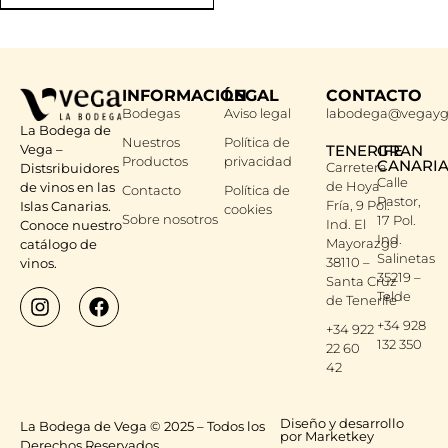
INFORMACIÓN
LEGAL
CONTACTO
Bodegas
Aviso legal
labodega@vegayg
La Bodega de
Nuestros
Política de
Vega –
TENERIFE
GRAN
Productos
privacidad
CANARI
Carretera
Distsribuidores
Calle
de Hoya
de vinos en las
Contacto
Política de
Pastor,
Fría, 9 Pol.
Islas Canarias.
cookies
Sobre nosotros
17 Pol.
Ind. El
Conoce nuestro
Ind.
Mayorazgo
catálogo de
Salinetas
38110 –
vinos.
35219 –
Santa Cruz
Telde
de Tenerife
+34 928
+34 922
132 350
22 60
42
Diseño y desarrollo
La Bodega de Vega © 2025 – Todos los
por Marketkey
Derechos Reservados