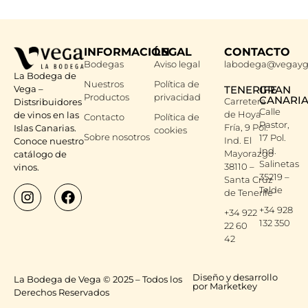
INFORMACIÓN
LEGAL
CONTACTO
Bodegas
Aviso legal
labodega@vegayg
La Bodega de
Nuestros
Política de
Vega –
TENERIFE
GRAN
Productos
privacidad
CANARI
Carretera
Distsribuidores
Calle
de Hoya
de vinos en las
Contacto
Política de
Pastor,
Fría, 9 Pol.
Islas Canarias.
cookies
Sobre nosotros
17 Pol.
Ind. El
Conoce nuestro
Ind.
Mayorazgo
catálogo de
Salinetas
38110 –
vinos.
35219 –
Santa Cruz
Telde
de Tenerife
+34 928
+34 922
132 350
22 60
42
Diseño y desarrollo
La Bodega de Vega © 2025 – Todos los
por Marketkey
Derechos Reservados