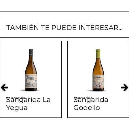
TAMBIÉN TE PUEDE INTERESAR...
Sangarida La
Sangarida
Sangarida
Sangarida
Yegua
Godello