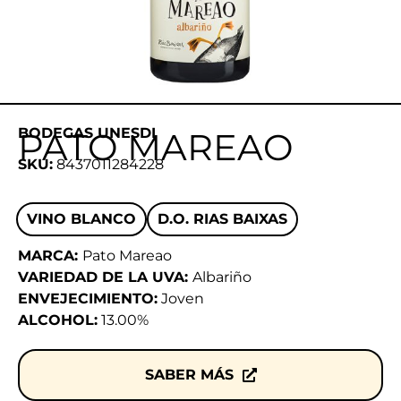
BODEGAS UNESDI
PATO MAREAO
SKU:
8437011284228
VINO BLANCO
D.O. RIAS BAIXAS
MARCA:
Pato Mareao
VARIEDAD DE LA UVA:
Albariño
ENVEJECIMIENTO:
Joven
ALCOHOL:
13.00%
SABER MÁS