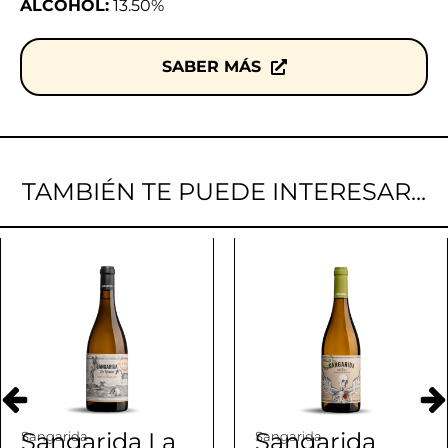
ALCOHOL:
13.50%
SABER MÁS
TAMBIÉN TE PUEDE INTERESAR...
Sangarida La
Sangarida
Sangarida
Sangarida