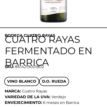
BODEGA CUATRO RAYAS
CUATRO RAYAS
FERMENTADO EN
BARRICA
SKU:
8414219001802
VINO BLANCO
D.O. RUEDA
MARCA:
Cuatro Rayas
VARIEDAD DE LA UVA:
Verdejo
ENVEJECIMIENTO:
6 meses en Barrica