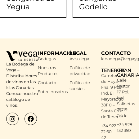
Yegua
Godello
INFORMACIÓN
LEGAL
CONTACTO
Bodegas
Aviso legal
labodega@vegayg
La Bodega de
Nuestros
Política de
Vega –
TENERIFE
GRAN
Productos
privacidad
CANARI
Carretera
Distsribuidores
Calle
de Hoya
de vinos en las
Contacto
Política de
Pastor,
Fría, 9 Pol.
Islas Canarias.
cookies
Sobre nosotros
17 Pol.
Ind. El
Conoce nuestro
Ind.
Mayorazgo
catálogo de
Salinetas
38110 –
vinos.
35219 –
Santa Cruz
Telde
de Tenerife
+34 928
+34 922
132 350
22 60
42