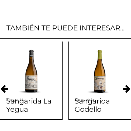
TAMBIÉN TE PUEDE INTERESAR...
Sangarida La
Sangarida
Sangarida
Sangarida
Yegua
Godello