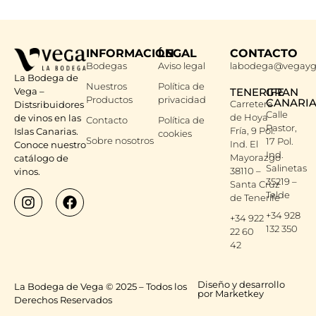
INFORMACIÓN
LEGAL
CONTACTO
Bodegas
Aviso legal
labodega@vegayg
La Bodega de
Nuestros
Política de
Vega –
TENERIFE
GRAN
Productos
privacidad
CANARI
Carretera
Distsribuidores
Calle
de Hoya
de vinos en las
Contacto
Política de
Pastor,
Fría, 9 Pol.
Islas Canarias.
cookies
Sobre nosotros
17 Pol.
Ind. El
Conoce nuestro
Ind.
Mayorazgo
catálogo de
Salinetas
38110 –
vinos.
35219 –
Santa Cruz
Telde
de Tenerife
+34 928
+34 922
132 350
22 60
42
Diseño y desarrollo
La Bodega de Vega © 2025 – Todos los
por Marketkey
Derechos Reservados