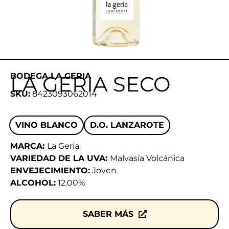
BODEGA LA GERIA
LA GERIA SECO
SKU:
8423093062014
VINO BLANCO
D.O. LANZAROTE
MARCA:
La Geria
VARIEDAD DE LA UVA:
Malvasía Volcánica
ENVEJECIMIENTO:
Joven
ALCOHOL:
12.00%
SABER MÁS