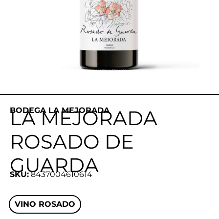
BODEGA LA MEJORADA
LA MEJORADA
ROSADO DE
GUARDA
SKU:
8437004610614
VINO ROSADO