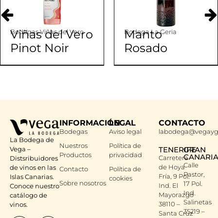
Viñas del Vero
Manto
Bodegas Viñas del Vero
Bodega La Geria
Pinot Noir
Rosado
INFORMACIÓN
LEGAL
CONTACTO
Bodegas
Aviso legal
labodega@vegayg
La Bodega de
Nuestros
Política de
Vega –
TENERIFE
GRAN
Productos
privacidad
CANARI
Carretera
Distsribuidores
Calle
de Hoya
de vinos en las
Contacto
Política de
Pastor,
Fría, 9 Pol.
Islas Canarias.
cookies
Sobre nosotros
17 Pol.
Ind. El
Conoce nuestro
Ind.
Mayorazgo
catálogo de
Salinetas
38110 –
vinos.
35219 –
Santa Cruz