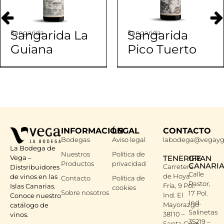
Sangarida La
Sangarida
Sangarida
Sangarida
Guiana
Pico Tuerto
INFORMACIÓN
LEGAL
CONTACTO
Bodegas
Aviso legal
labodega@vegayg
La Bodega de
Nuestros
Política de
Vega –
TENERIFE
GRAN
Productos
privacidad
CANARI
Carretera
Distsribuidores
Calle
de Hoya
de vinos en las
Contacto
Política de
Pastor,
Fría, 9 Pol.
Islas Canarias.
cookies
Sobre nosotros
17 Pol.
Ind. El
Conoce nuestro
Ind.
Mayorazgo
catálogo de
Salinetas
38110 –
vinos.
35219 –
Santa Cruz