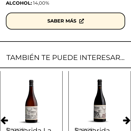
ALCOHOL:
14,00%
SABER MÁS
TAMBIÉN TE PUEDE INTERESAR...
Sangarida La
Sangarida
Sangarida
Sangarida