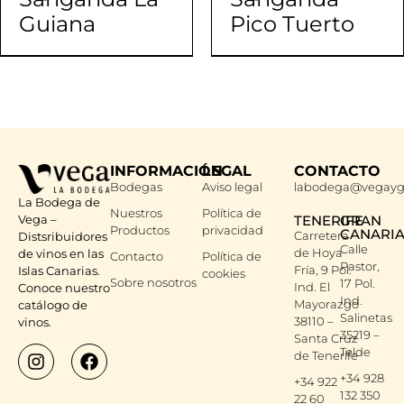
Guiana
Pico Tuerto
INFORMACIÓN
LEGAL
CONTACTO
Bodegas
Aviso legal
labodega@vegayg
La Bodega de
Nuestros
Política de
Vega –
TENERIFE
GRAN
Productos
privacidad
CANARI
Carretera
Distsribuidores
Calle
de Hoya
de vinos en las
Contacto
Política de
Pastor,
Fría, 9 Pol.
Islas Canarias.
cookies
Sobre nosotros
17 Pol.
Ind. El
Conoce nuestro
Ind.
Mayorazgo
catálogo de
Salinetas
38110 –
vinos.
35219 –
Santa Cruz
Telde
de Tenerife
+34 928
+34 922
132 350
22 60