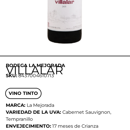
BODEGA LA MEJORADA
VILLALAR
SKU:
8437004610713
VINO TINTO
MARCA:
La Mejorada
VARIEDAD DE LA UVA:
Cabernet Sauvignon
,
Tempranillo
ENVEJECIMIENTO:
17 meses de Crianza