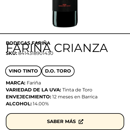
BODEGAS FARIÑA
FARIÑA CRIANZA
SKU:
8414318901430
VINO TINTO
D.O. TORO
MARCA:
Fariña
VARIEDAD DE LA UVA:
Tinta de Toro
ENVEJECIMIENTO:
12 meses en Barrica
ALCOHOL:
14.00%
SABER MÁS