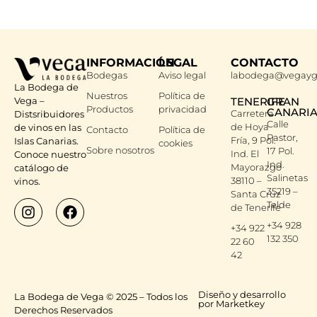
INFORMACIÓN
LEGAL
CONTACTO
Bodegas
Aviso legal
labodega@vegayg
La Bodega de
Nuestros
Política de
Vega –
TENERIFE
GRAN
Productos
privacidad
CANARI
Carretera
Distsribuidores
Calle
de Hoya
de vinos en las
Contacto
Política de
Pastor,
Fría, 9 Pol.
Islas Canarias.
cookies
Sobre nosotros
17 Pol.
Ind. El
Conoce nuestro
Ind.
Mayorazgo
catálogo de
Salinetas
38110 –
vinos.
35219 –
Santa Cruz
Telde
de Tenerife
+34 928
+34 922
132 350
22 60
42
Diseño y desarrollo
La Bodega de Vega © 2025 – Todos los
por Marketkey
Derechos Reservados