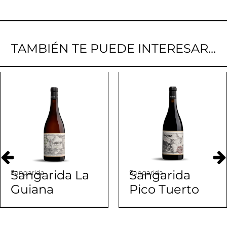
TAMBIÉN TE PUEDE INTERESAR...
Sangarida La
Sangarida
Sangarida
Sangarida
Guiana
Pico Tuerto