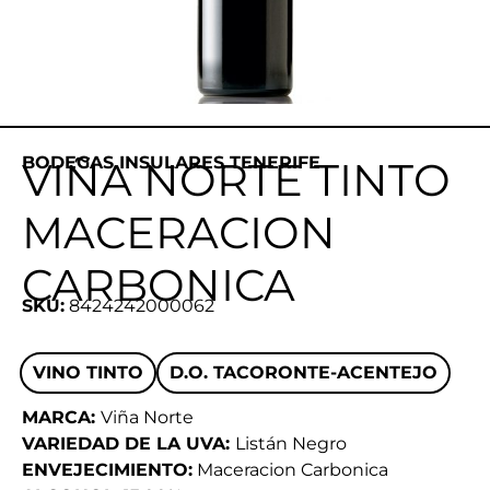
BODEGAS INSULARES TENERIFE
VIÑA NORTE TINTO
MACERACION
CARBONICA
SKU:
8424242000062
VINO TINTO
D.O. TACORONTE-ACENTEJO
MARCA:
Viña Norte
VARIEDAD DE LA UVA:
Listán Negro
ENVEJECIMIENTO:
Maceracion Carbonica