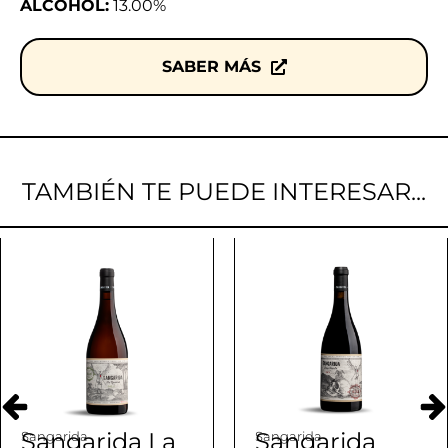
ALCOHOL:
13.00%
SABER MÁS
TAMBIÉN TE PUEDE INTERESAR...
Sangarida La
Sangarida
Sangarida
Sangarida