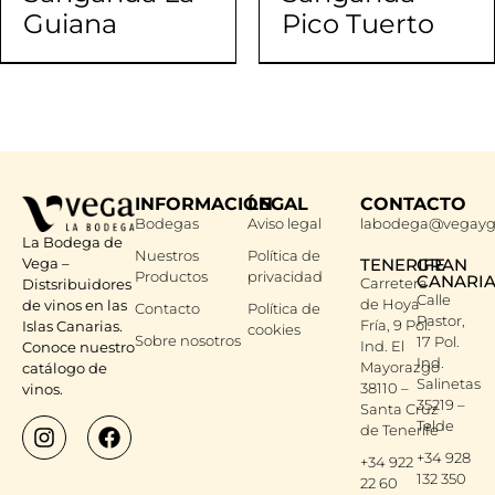
Guiana
Pico Tuerto
INFORMACIÓN
LEGAL
CONTACTO
Bodegas
Aviso legal
labodega@vegayg
La Bodega de
Nuestros
Política de
Vega –
TENERIFE
GRAN
Productos
privacidad
CANARI
Carretera
Distsribuidores
Calle
de Hoya
de vinos en las
Contacto
Política de
Pastor,
Fría, 9 Pol.
Islas Canarias.
cookies
Sobre nosotros
17 Pol.
Ind. El
Conoce nuestro
Ind.
Mayorazgo
catálogo de
Salinetas
38110 –
vinos.
35219 –
Santa Cruz
Telde
de Tenerife
+34 928
+34 922
132 350
22 60